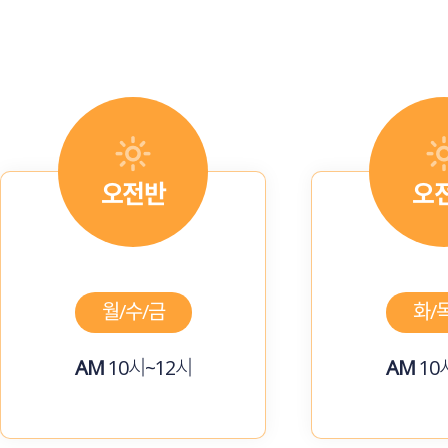
오전반
오
월/수/금
화/
AM
10시~12시
AM
10